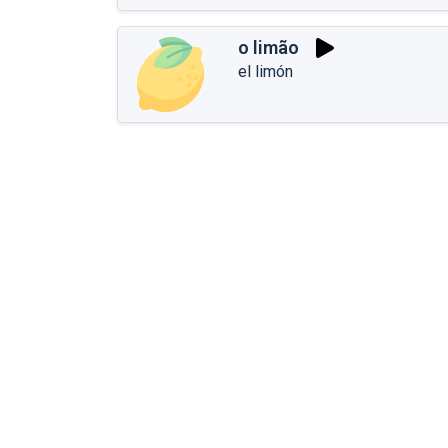
o limão
el limón