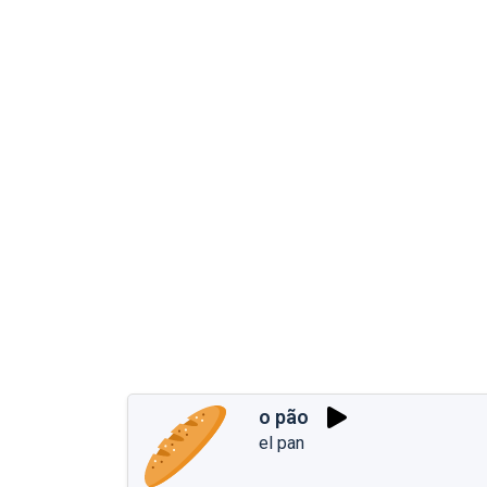
o pão
el pan