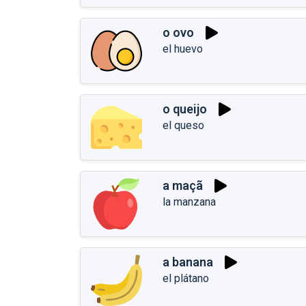
o ovo
el huevo
o queijo
el queso
a maçã
la manzana
a banana
el plátano