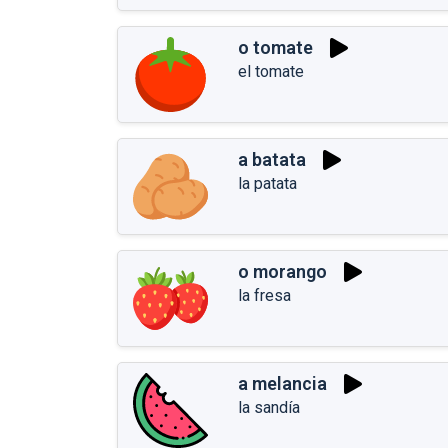
o tomate
el tomate
a batata
la patata
o morango
la fresa
a melancia
la sandía