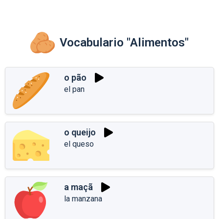
Vocabulario "Alimentos"
o pão
el pan
o queijo
el queso
a maçã
la manzana