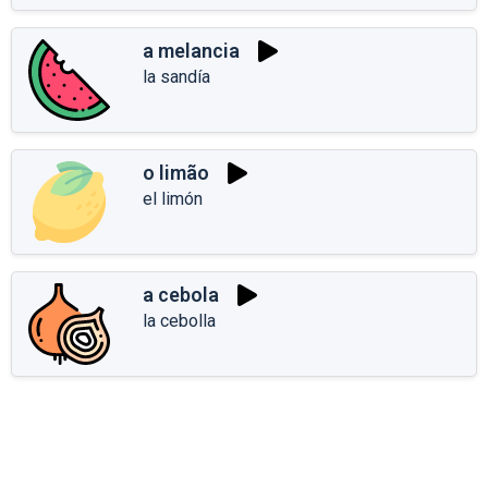
a melancia
la sandía
o limão
el limón
a cebola
la cebolla