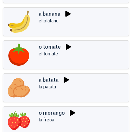
a banana
el plátano
o tomate
el tomate
a batata
la patata
o morango
la fresa