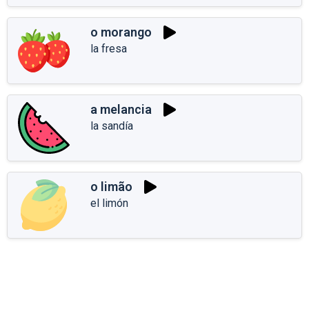
o morango
la fresa
a melancia
la sandía
o limão
el limón