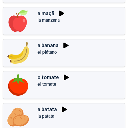
a maçã
la manzana
a banana
el plátano
o tomate
el tomate
a batata
la patata