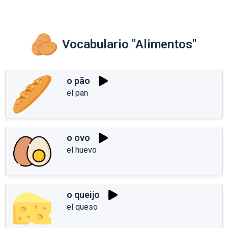
Vocabulario "Alimentos"
o pão
el pan
o ovo
el huevo
o queijo
el queso