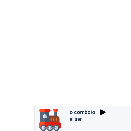
o comboio
el tren