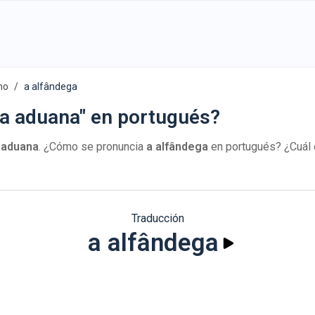
mo
a alfândega
la aduana" en portugués?
 aduana
. ¿Cómo se pronuncia
a alfândega
en portugués? ¿Cuál 
Traducción
a alfândega