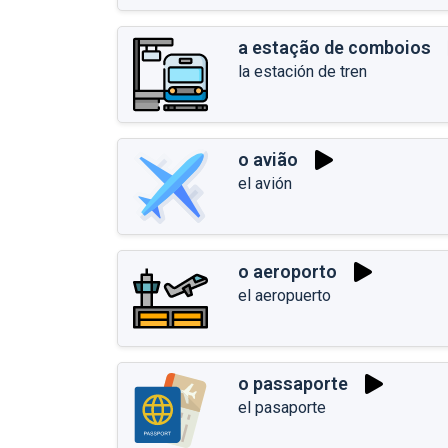
a estação de comboios
la estación de tren
o avião
el avión
o aeroporto
el aeropuerto
o passaporte
el pasaporte