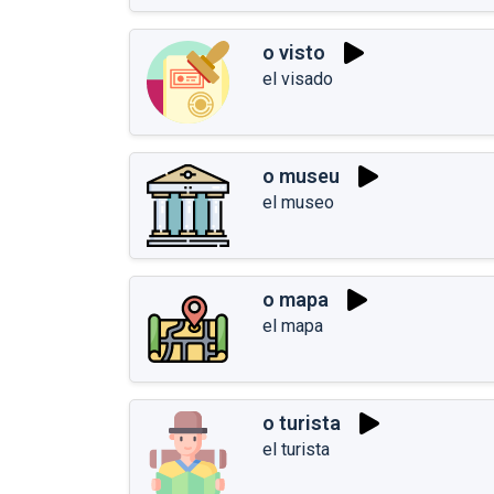
o visto
el visado
o museu
el museo
o mapa
el mapa
o turista
el turista