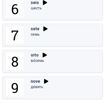
seis
шесть
sete
семь
oito
во́семь
nove
де́вять