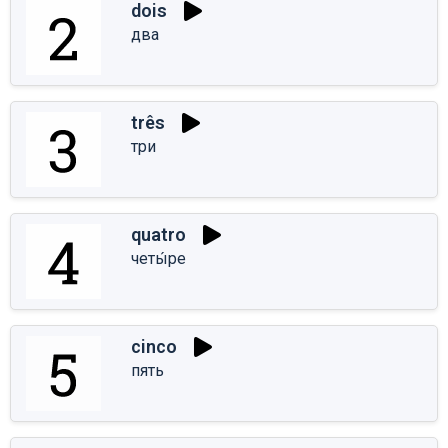
dois
два
três
три
quatro
четы́ре
cinco
пять