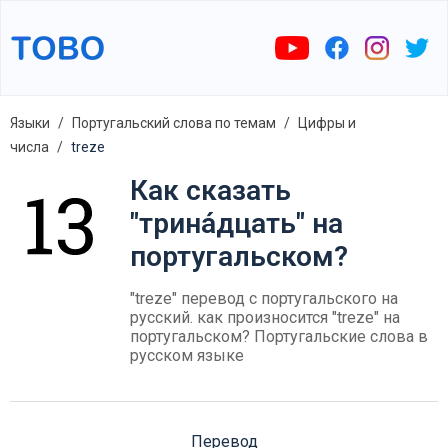
Языки
Португальский слова по темам
Цифры и
числа
treze
Как сказать
"трина́дцать" на
португальском?
"treze" перевод с португальского на
русский. как произносится "treze" на
португальском? Португальские слова в
русском языке
Перевод