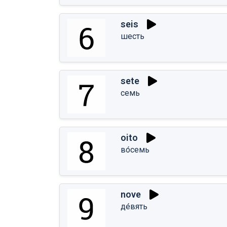
seis
шесть
sete
семь
oito
во́семь
nove
де́вять