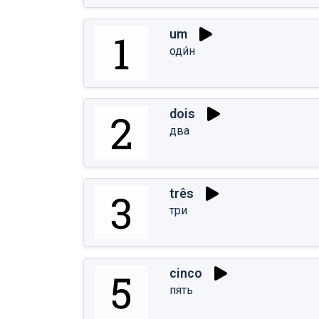
um
оди́н
dois
два
três
три
cinco
пять