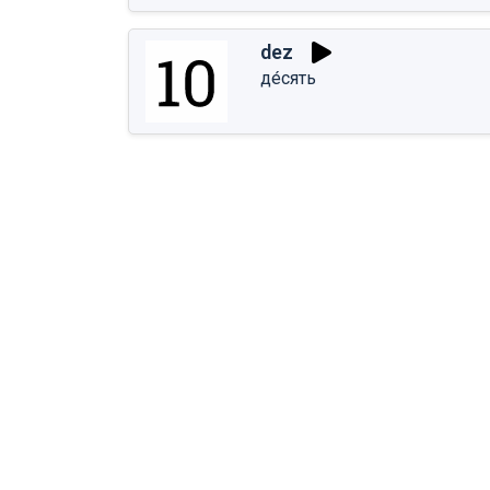
dez
де́сять