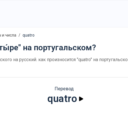
 и числа
quatro
ты́ре" на португальском?
ьского на русский. как произносится "quatro" на португаль
Перевод
quatro