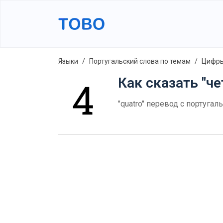
Языки
Португальский слова по темам
Цифры
Как сказать "че
"quatro" перевод с португал