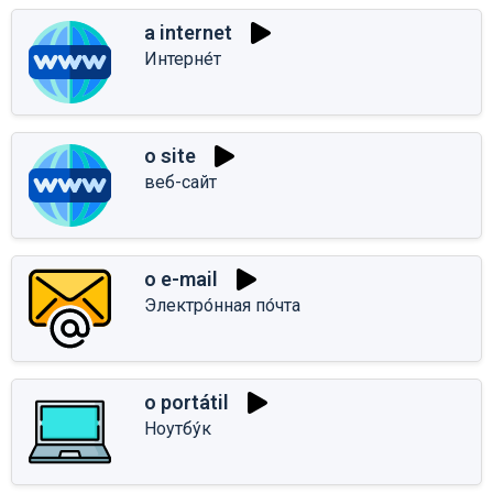
a internet
Интерне́т
o site
веб-сайт
o e-mail
Электро́нная по́чта
o portátil
Ноутбу́к