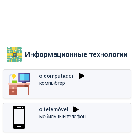
Информационные технологии
o computador
компью́тер
o telemóvel
моби́льный телефо́н