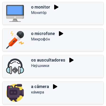
o monitor
Монито́р
o microfone
Микрофо́н
os auscultadores
Нау́шники
a câmera
ка́мера