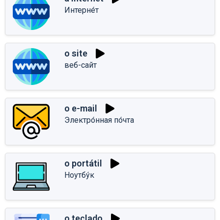
Интерне́т
o site
веб-сайт
o e-mail
Электро́нная по́чта
o portátil
Ноутбу́к
o teclado