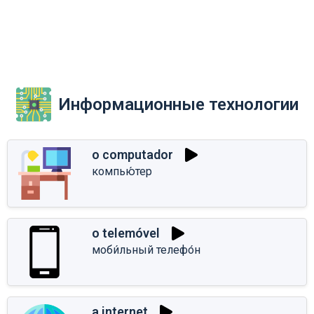
Информационные технологии
o computador
компью́тер
o telemóvel
моби́льный телефо́н
a internet