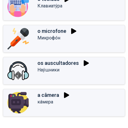
Клавиату́ра
o microfone
Микрофо́н
os auscultadores
Нау́шники
a câmera
ка́мера