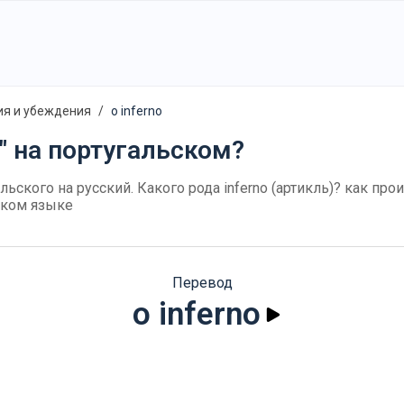
ия и убеждения
o inferno
д" на португальском?
альского на русский. Какого рода inferno (артикль)? как про
ском языке
Перевод
o inferno