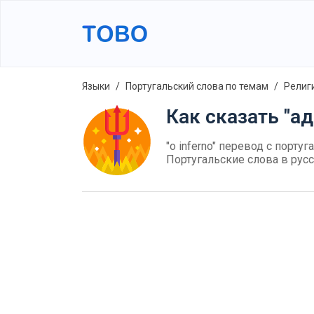
Языки
Португальский слова по темам
Религ
Как сказать "а
"o inferno" перевод с португ
Португальские слова в рус