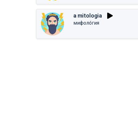
a mitologia
мифоло́гия