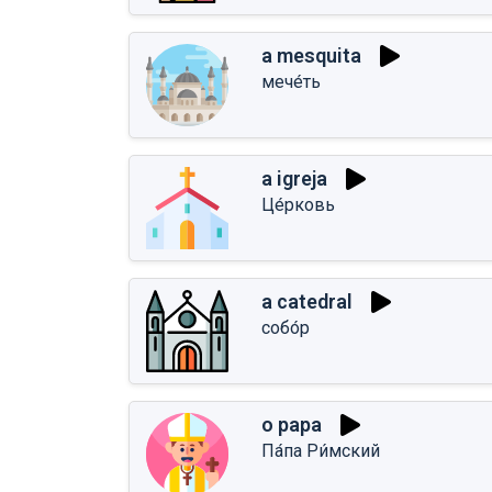
a mesquita
мече́ть
a igreja
Це́рковь
a catedral
собо́р
o papa
Па́па Ри́мский