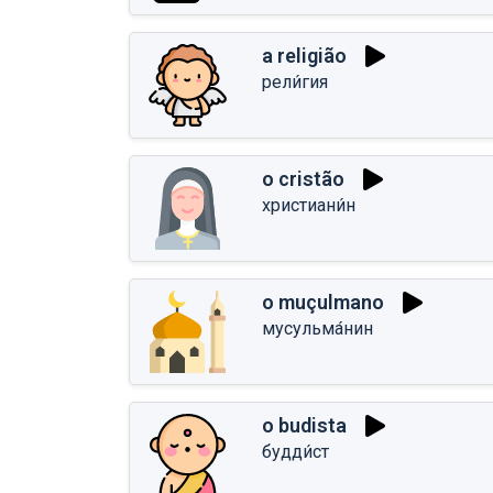
a religião
рели́гия
o cristão
христиани́н
o muçulmano
мусульма́нин
o budista
будди́ст