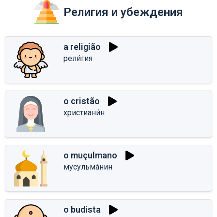
Религия и убеждения
a religião
рели́гия
o cristão
христиани́н
o muçulmano
мусульма́нин
o budista