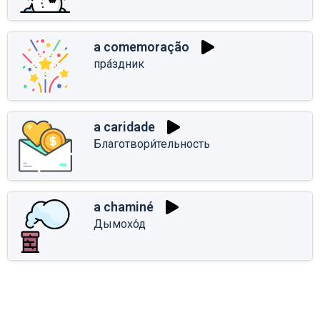
a comemoração
пра́здник
a caridade
Благотвори́тельность
a chaminé
Дымохо́д