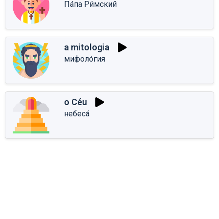
Па́па Ри́мский
a mitologia
мифоло́гия
o Céu
небеса́