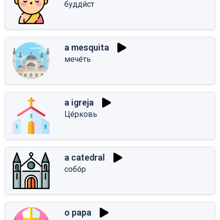
будди́ст
a mesquita
мече́ть
a igreja
Це́рковь
a catedral
собо́р
o papa