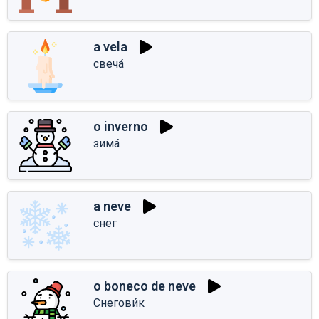
a vela
свеча́
o inverno
зима́
a neve
снег
o boneco de neve
Снегови́к