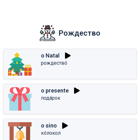
Рождество
o Natal
рождество́
o presente
пода́рок
o sino
ко́локол