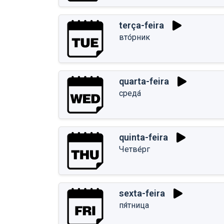
terça-feira
вто́рник
quarta-feira
среда́
quinta-feira
Четве́рг
sexta-feira
пя́тница