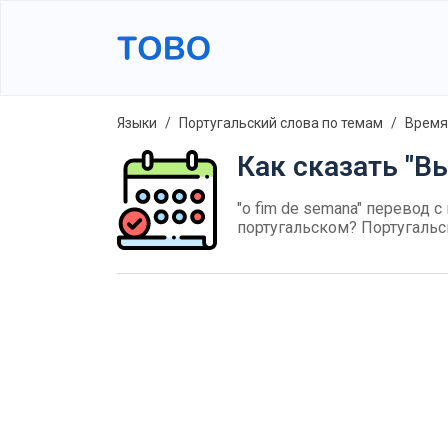
Языки
Португальский слова по темам
Время
Как сказать "В
"o fim de semana" перевод с
португальском? Португальс