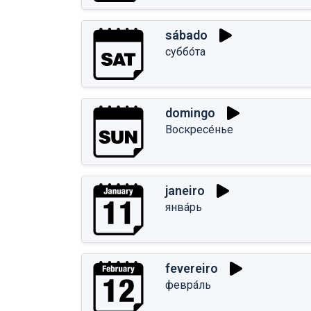
sábado
суббо́та
domingo
Воскресе́нье
janeiro
янва́рь
fevereiro
февра́ль