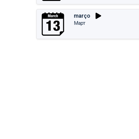
março
Март