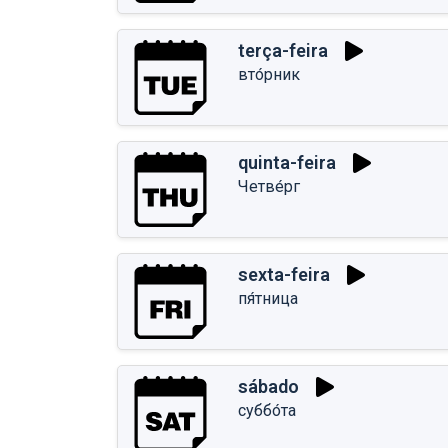
terça-feira
вто́рник
quinta-feira
Четве́рг
sexta-feira
пя́тница
sábado
суббо́та