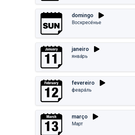
domingo
Воскресе́нье
janeiro
янва́рь
fevereiro
февра́ль
março
Март