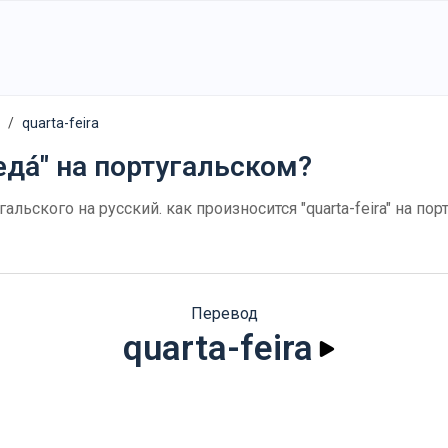
quarta-feira
еда́" на португальском?
тугальского на русский. как произносится "quarta-feira" на 
Перевод
quarta-feira