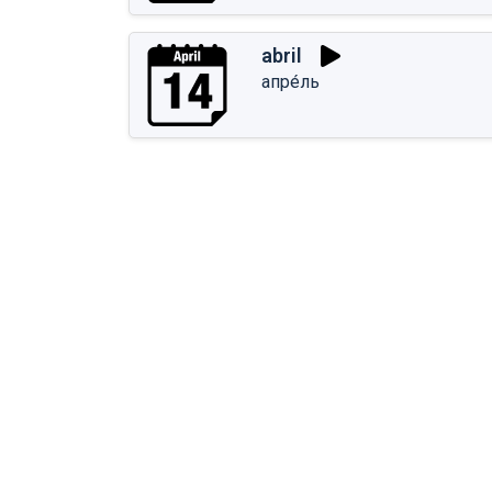
abril
апре́ль