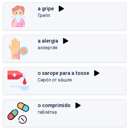
a gripe
Грипп
a alergia
аллерги́я
o xarope para a tosse
Сиро́п от ка́шля
o comprimido
табле́тка