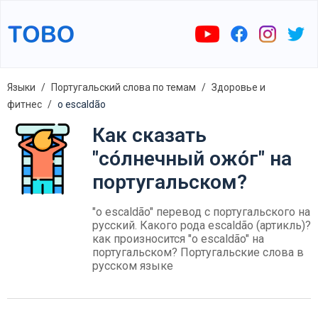
Языки
Португальский слова по темам
Здоровье и
фитнес
o escaldão
Как сказать
"со́лнечный ожо́г" на
португальском?
"o escaldão" перевод с португальского на
русский. Какого рода escaldão (артикль)?
как произносится "o escaldão" на
португальском? Португальские слова в
русском языке