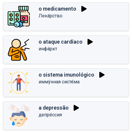
o medicamento
Лека́рство
o ataque cardíaco
инфа́ркт
o sistema imunológico
имму́нная систе́ма
a depressão
депре́ссия