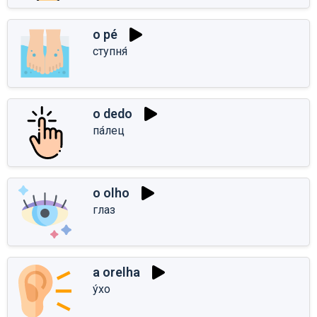
o pé
ступня́
o dedo
па́лец
o olho
глаз
a orelha
у́хо