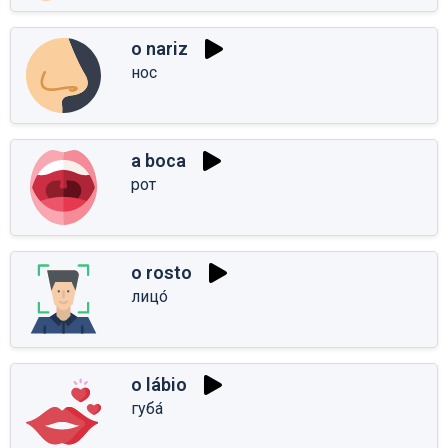
o nariz
нос
a boca
рот
o rosto
лицо́
o lábio
губа́