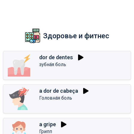
Здоровье и фитнес
dor de dentes
зубна́я боль
a dor de cabeça
Головна́я боль
a gripe
Грипп