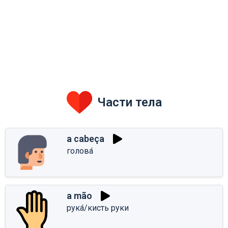
Части тела
a cabeça
голова́
a mão
рука́/кисть руки