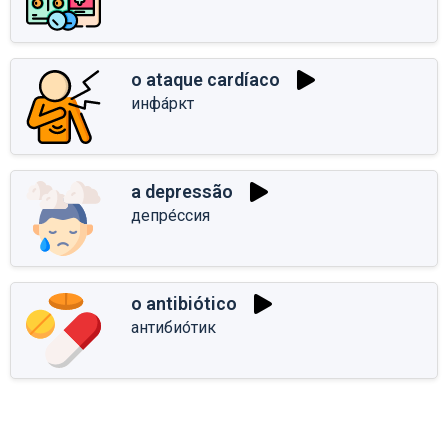
o ataque cardíaco
инфа́ркт
a depressão
депре́ссия
o antibiótico
антибио́тик