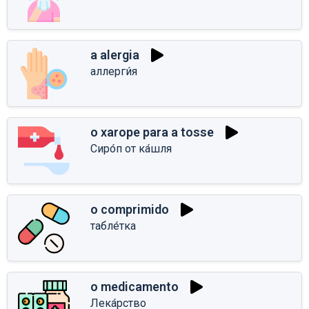
a alergia
аллерги́я
o xarope para a tosse
Сиро́п от ка́шля
o comprimido
табле́тка
o medicamento
Лека́рство