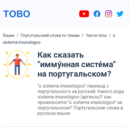
Языки
Португальский слова по темам
Части тела
o
sistema imunológico
Как сказать
"имму́нная систе́ма"
на португальском?
"o sistema imunológico" перевод с
португальского на русский. Какого рода
sistema imunológico (артикль)? как
произносится "o sistema imunológico" на
португальском? Португальские слова в
русском языке