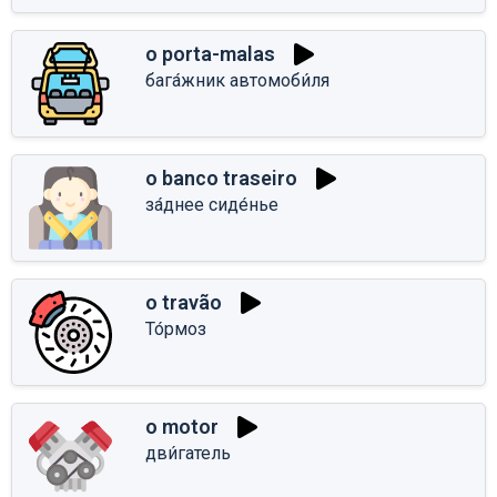
o porta-malas
бага́жник автомоби́ля
o banco traseiro
за́днее сиде́нье
o travão
То́рмоз
o motor
дви́гатель