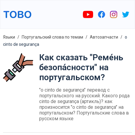
Языки
Португальский слова по темам
Автозапчасти
o
cinto de segurança
Как сказать "Реме́нь
безопа́сности" на
португальском?
"o cinto de segurança" перевод с
португальского на русский. Какого рода
cinto de segurança (артикль)? как
произносится "o cinto de segurança" на
португальском? Португальские слова в
русском языке