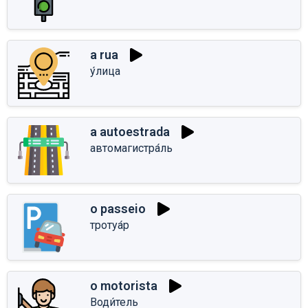
a rua
у́лица
a autoestrada
автомагистра́ль
o passeio
тротуа́р
o motorista
Води́тель