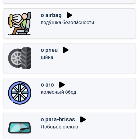
o airbag
поду́шка безопа́сности
o pneu
ши́на
o aro
колёсный о́бод
o para-brisas
Лобово́е стекло́