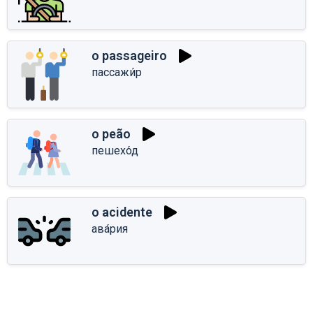
o passageiro
пассажи́р
o peão
пешехо́д
o acidente
ава́рия