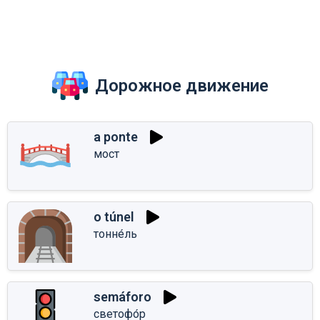
Дорожное движение
a ponte
мост
o túnel
тонне́ль
semáforo
светофо́р