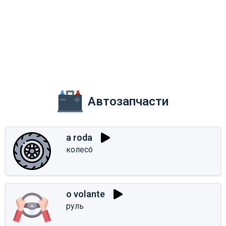
Автозапчасти
a roda
колесо́
o volante
руль