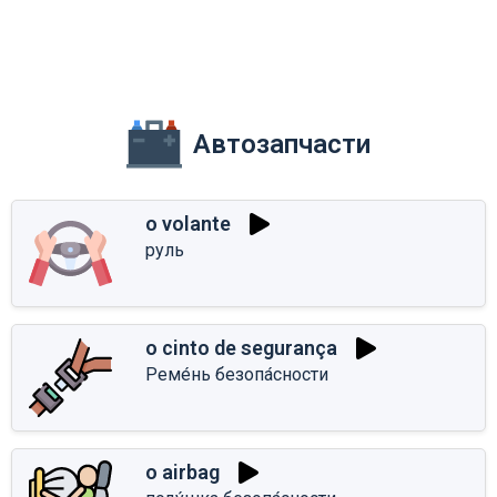
Автозапчасти
o volante
руль
o cinto de segurança
Реме́нь безопа́сности
o airbag