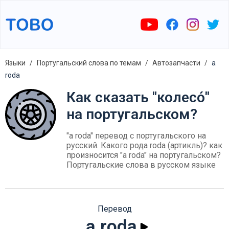
Языки
Португальский слова по темам
Автозапчасти
a
roda
Как сказать "колесо́"
на португальском?
"a roda" перевод с португальского на
русский. Какого рода roda (артикль)? как
произносится "a roda" на португальском?
Португальские слова в русском языке
Перевод
a roda