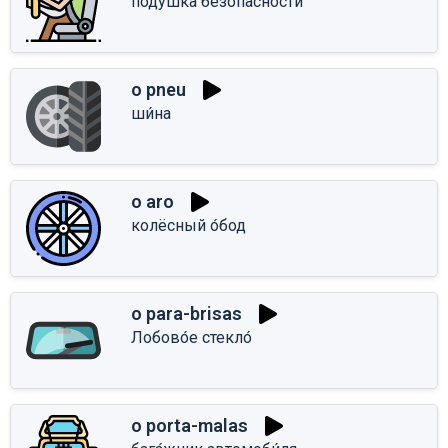
поду́шка безопа́сности
o pneu
ши́на
o aro
колёсный о́бод
o para-brisas
Лобово́е стекло́
o porta-malas