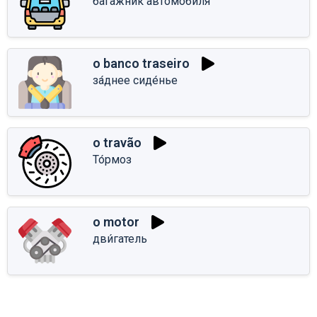
бага́жник автомоби́ля
o banco traseiro
за́днее сиде́нье
o travão
То́рмоз
o motor
дви́гатель