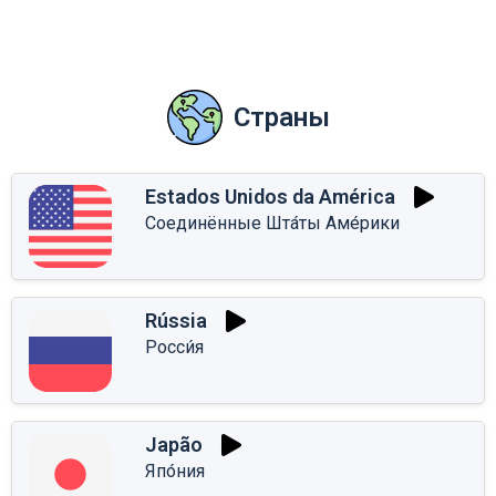
Страны
Estados Unidos da América
Соединённые Шта́ты Аме́рики
Rússia
Росси́я
Japão
Япо́ния