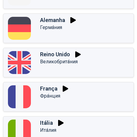
Alemanha
Герма́ния
Reino Unido
Великобрита́ния
França
Фра́нция
Itália
Ита́лия