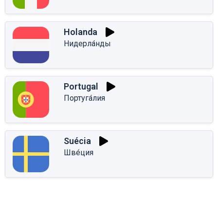
Holanda
Нидерла́нды
Portugal
Португа́лия
Suécia
Шве́ция