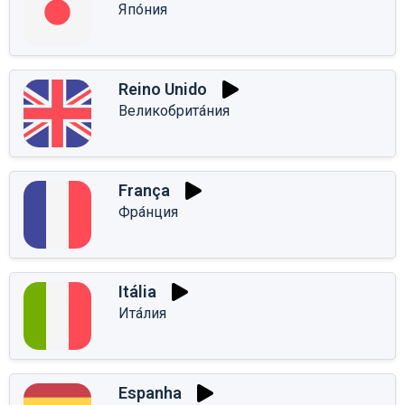
Япо́ния
Reino Unido
Великобрита́ния
França
Фра́нция
Itália
Ита́лия
Espanha