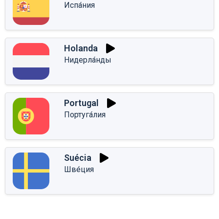
Испа́ния
Holanda
Нидерла́нды
Portugal
Португа́лия
Suécia
Шве́ция