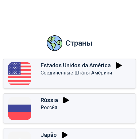
Страны
Estados Unidos da América
Соединённые Шта́ты Аме́рики
Rússia
Росси́я
Japão