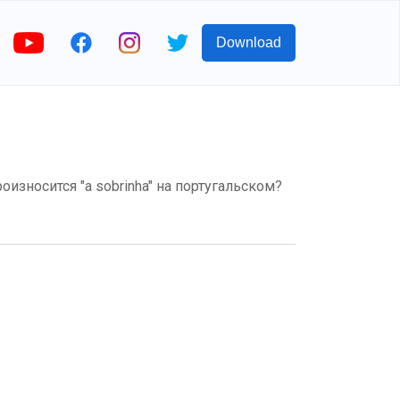
Download
роизносится "a sobrinha" на португальском?