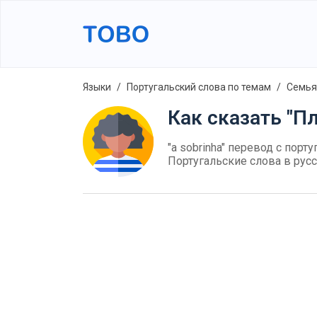
Языки
Португальский слова по темам
Семья
Как сказать "П
"a sobrinha" перевод с порт
Португальские слова в рус