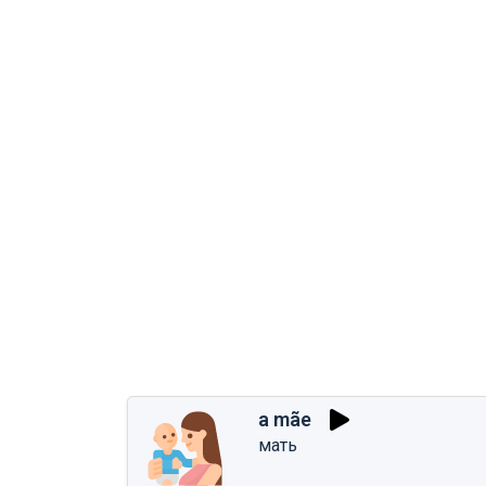
a mãe
мать