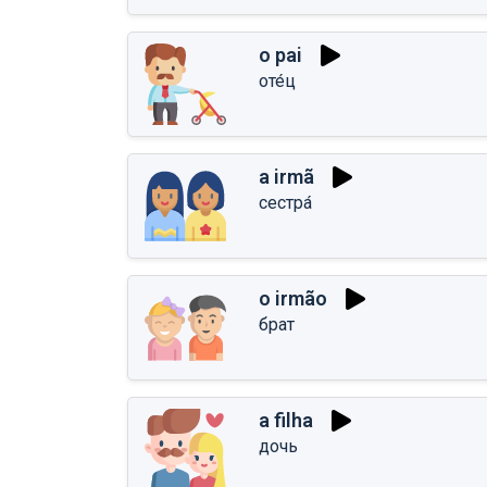
o pai
оте́ц
a irmã
сестра́
o irmão
брат
a filha
дочь