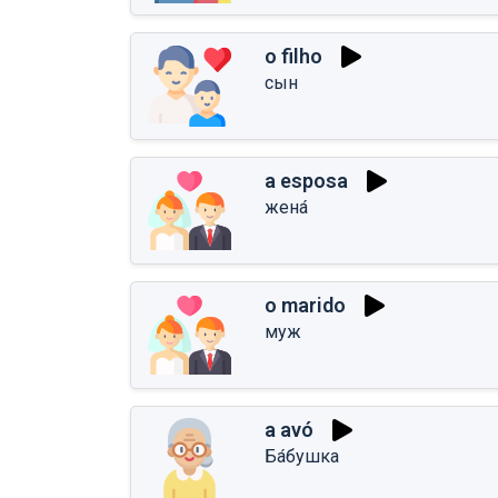
o filho
сын
a esposa
жена́
o marido
муж
a avó
Ба́бушка