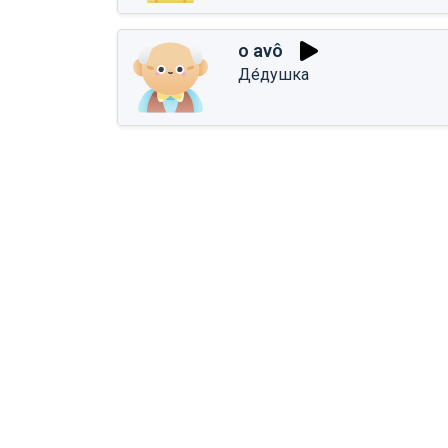
o avô
Де́душка