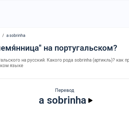
a sobrinha
лемя́нница" на португальском?
угальского на русский. Какого рода sobrinha (артикль)? как п
ском языке
Перевод
a sobrinha