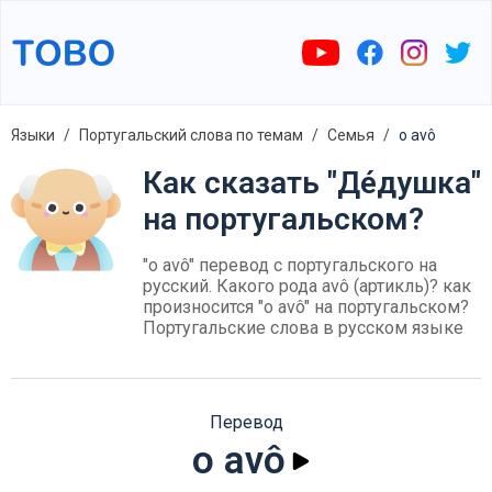
Языки
Португальский слова по темам
Семья
o avô
Как сказать "Де́душка"
на португальском?
"o avô" перевод с португальского на
русский. Какого рода avô (артикль)? как
произносится "o avô" на португальском?
Португальские слова в русском языке
Перевод
o avô