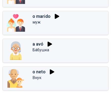
o marido
муж
a avó
Ба́бушка
o neto
Внук