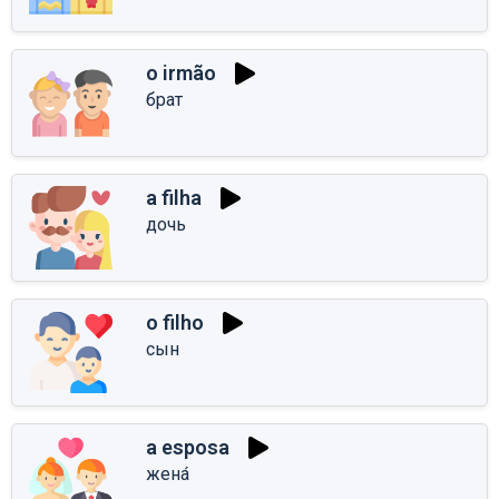
o irmão
брат
a filha
дочь
o filho
сын
a esposa
жена́