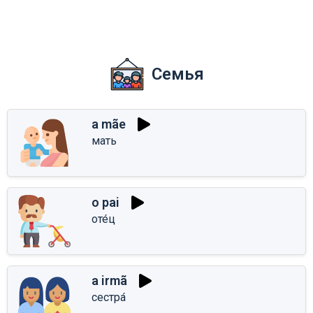
Семья
a mãe
мать
o pai
оте́ц
a irmã
сестра́