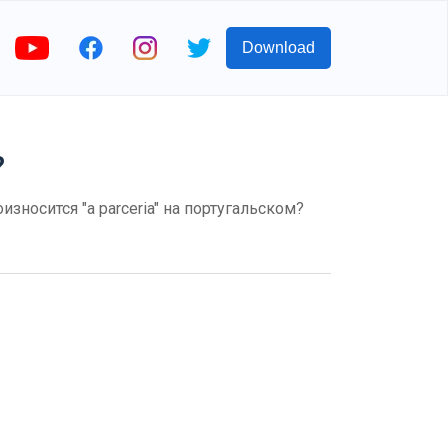
Download
?
оизносится "a parceria" на португальском?