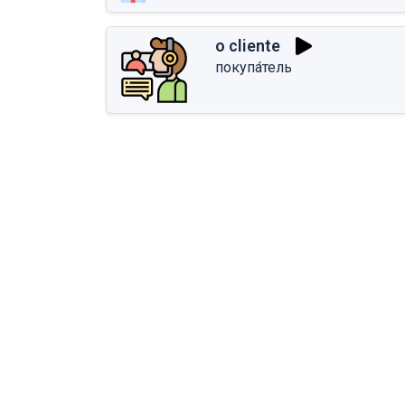
o cliente
покупа́тель