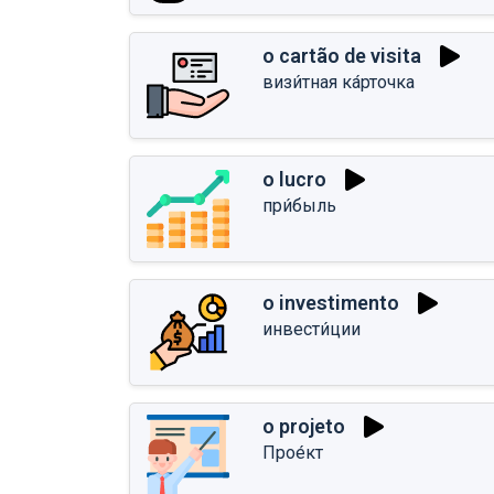
o cartão de visita
визи́тная ка́рточка
o lucro
при́быль
o investimento
инвести́ции
o projeto
Прое́кт