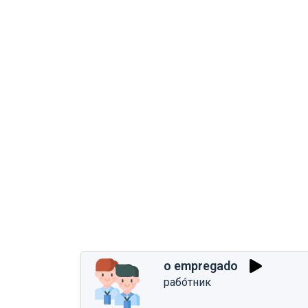
o empregado
рабо́тник