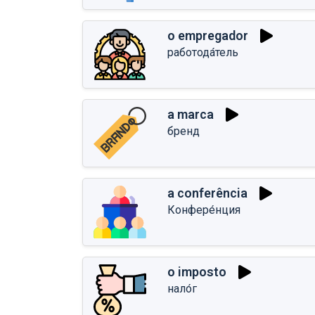
o empregador
работода́тель
a marca
бренд
a conferência
Конфере́нция
o imposto
нало́г