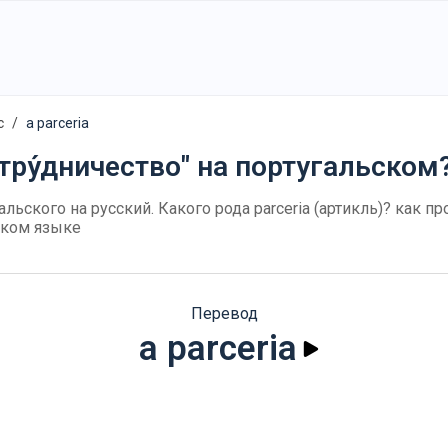
с
a parceria
отру́дничество" на португальском
гальского на русский. Какого рода parceria (артикль)? как пр
ском языке
Перевод
a parceria