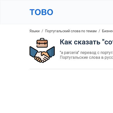
Языки
Португальский слова по темам
Бизне
Как сказать "с
"a parceria" перевод с порту
Португальские слова в рус