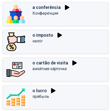
a conferência
Конфере́нция
o imposto
нало́г
o cartão de visita
визи́тная ка́рточка
o lucro
при́быль