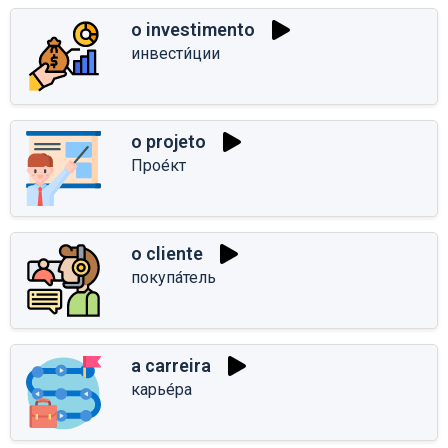
o investimento
инвести́ции
o projeto
Прое́кт
o cliente
покупа́тель
a carreira
карье́ра