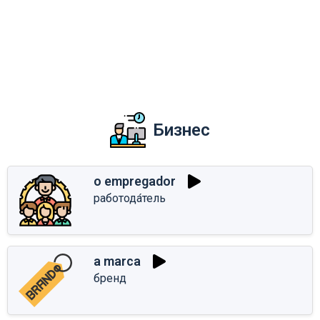
Бизнес
o empregador
работода́тель
a marca
бренд