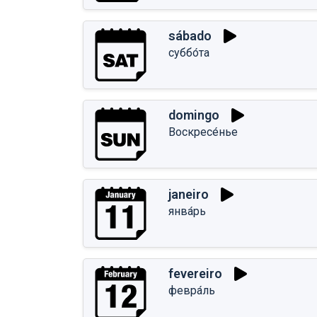
sábado
суббо́та
domingo
Воскресе́нье
janeiro
янва́рь
fevereiro
февра́ль