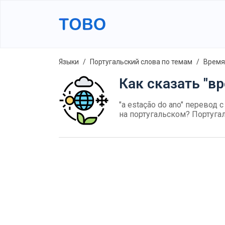
Языки
Португальский слова по темам
Время
Как сказать "вр
"a estação do ano" перевод с
на португальском? Португа