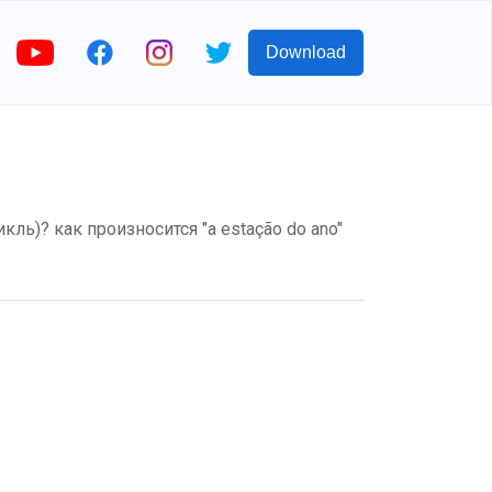
Download
икль)? как произносится "a estação do ano"