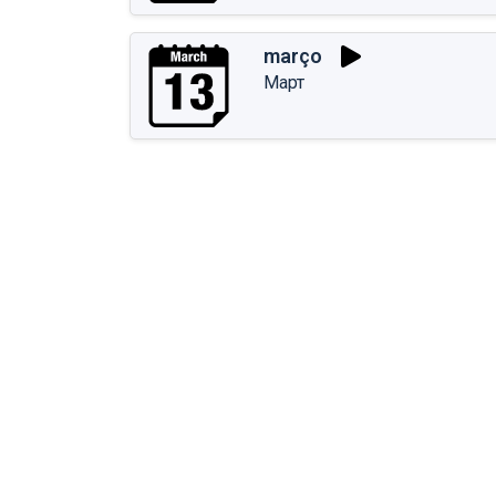
março
Март