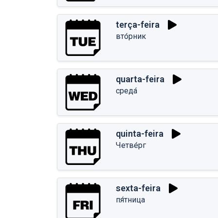
terça-feira
вто́рник
quarta-feira
среда́
quinta-feira
Четве́рг
sexta-feira
пя́тница