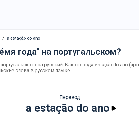
a estação do ano
е́мя года" на португальском?
 португальского на русский. Какого рода estação do ano (арт
льские слова в русском языке
Перевод
a estação do ano