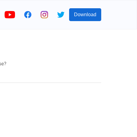
Download
se?