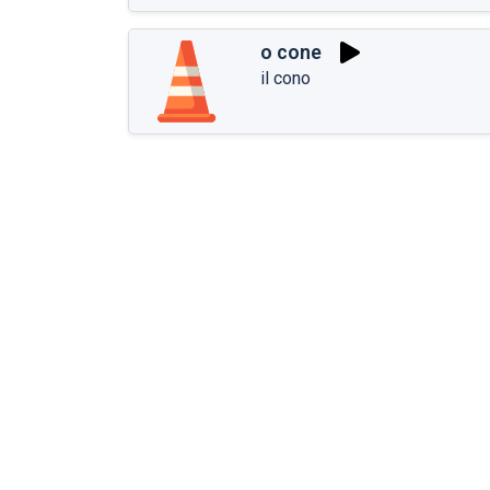
o cone
il cono