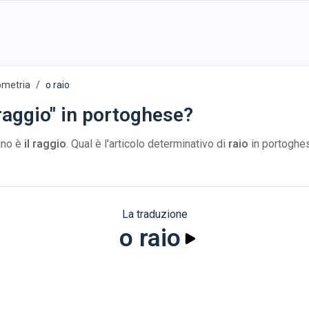
ometria
o raio
 raggio" in portoghese?
iano è
il raggio
. Qual è l'articolo determinativo di
raio
in portoghe
La traduzione
o raio