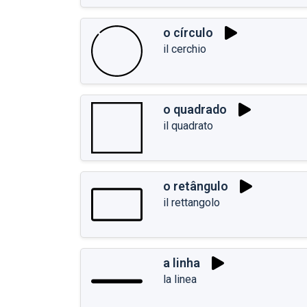
o círculo
il cerchio
o quadrado
il quadrato
o retângulo
il rettangolo
a linha
la linea