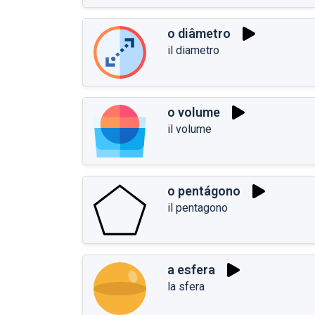
o diâmetro
il diametro
o volume
il volume
o pentágono
il pentagono
a esfera
la sfera