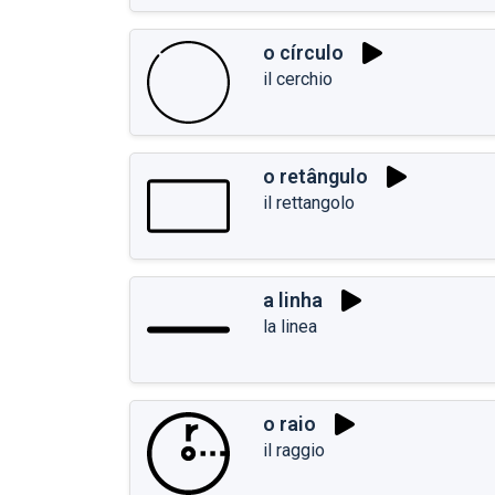
o círculo
il cerchio
o retângulo
il rettangolo
a linha
la linea
o raio
il raggio