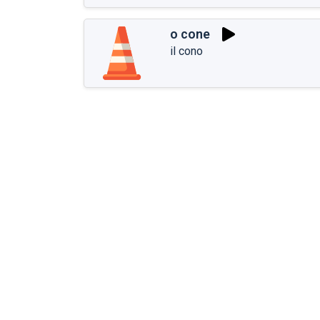
o cone
il cono