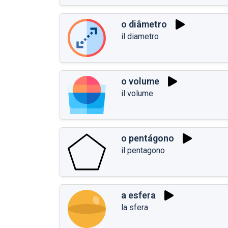
o diâmetro
il diametro
o volume
il volume
o pentágono
il pentagono
a esfera
la sfera