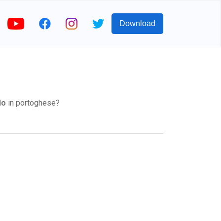
Download
do
in portoghese?