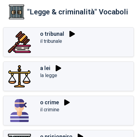
"Legge & criminalità" Vocaboli
o tribunal
il tribunale
a lei
la legge
o crime
il crimine
o prisioneiro