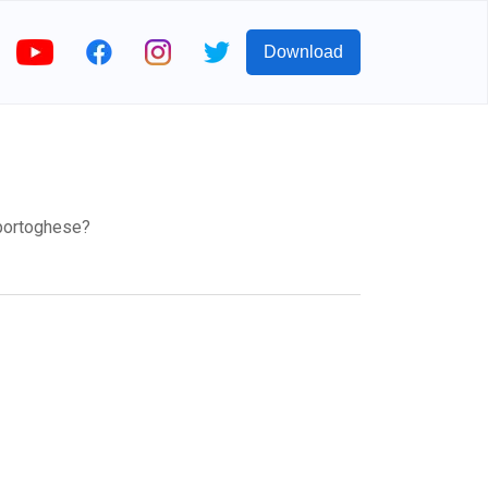
Download
portoghese?