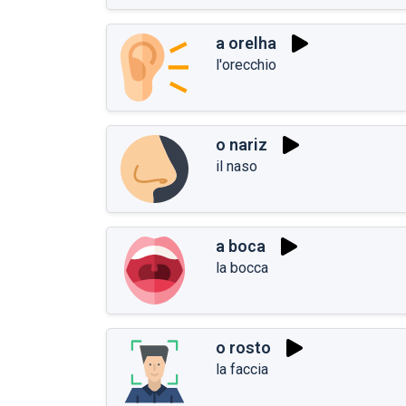
a orelha
l'orecchio
o nariz
il naso
a boca
la bocca
o rosto
la faccia