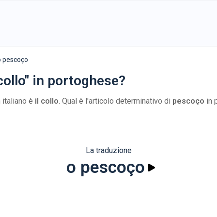
o pescoço
collo" in portoghese?
 italiano è
il collo
. Qual è l'articolo determinativo di
pescoço
in 
La traduzione
o pescoço