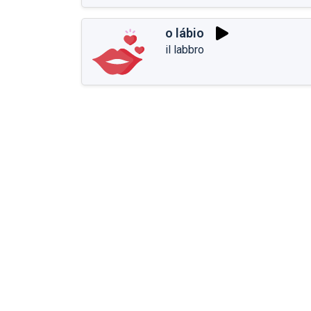
o lábio
il labbro