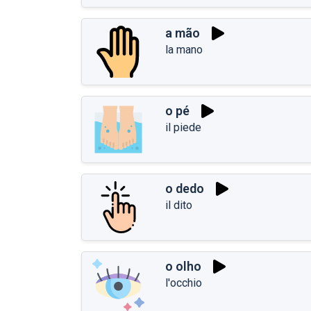
a mão
la mano
o pé
il piede
o dedo
il dito
o olho
l'occhio