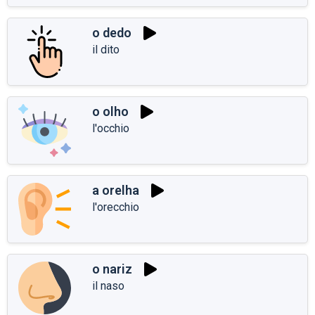
o dedo
il dito
o olho
l'occhio
a orelha
l'orecchio
o nariz
il naso