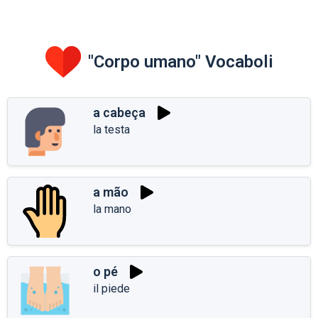
"Corpo umano" Vocaboli
a cabeça
la testa
a mão
la mano
o pé
il piede