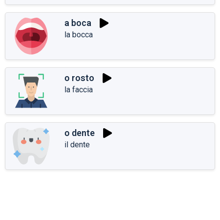
a boca
la bocca
o rosto
la faccia
o dente
il dente