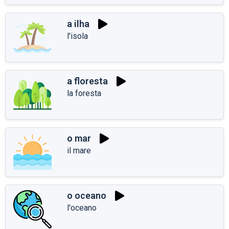
a ilha
l'isola
a floresta
la foresta
o mar
il mare
o oceano
l'oceano