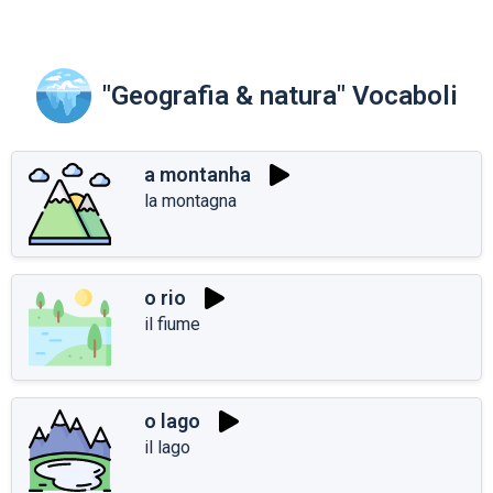
"Geografia & natura" Vocaboli
a montanha
la montagna
o rio
il fiume
o lago
il lago