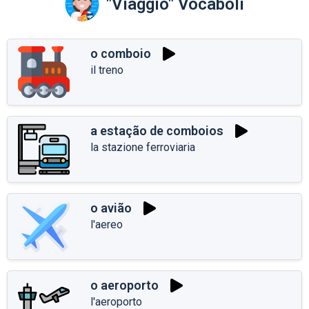
"Viaggio" Vocaboli
o comboio
il treno
a estação de comboios
la stazione ferroviaria
o avião
l'aereo
o aeroporto
l'aeroporto