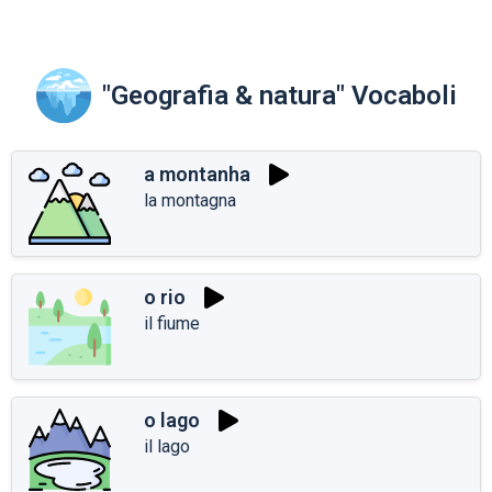
"Geografia & natura" Vocaboli
a montanha
la montagna
o rio
il fiume
o lago
il lago