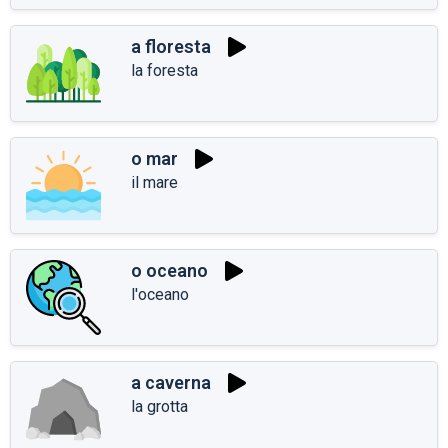
a floresta
la foresta
o mar
il mare
o oceano
l'oceano
a caverna
la grotta