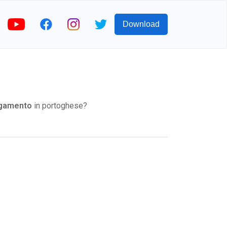
Download
gamento
in portoghese?