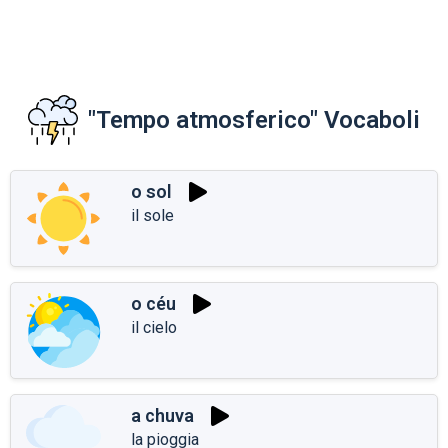
"Tempo atmosferico" Vocaboli
o sol
il sole
o céu
il cielo
a chuva
la pioggia