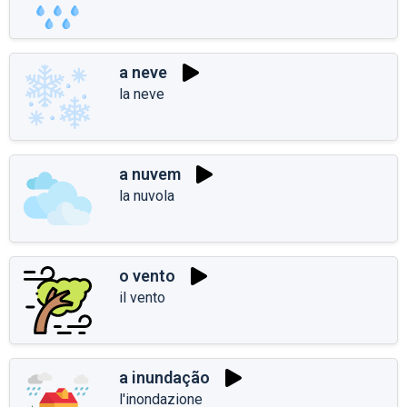
a neve
la neve
a nuvem
la nuvola
o vento
il vento
a inundação
l'inondazione