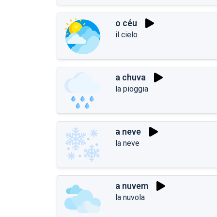
o céu
il cielo
a chuva
la pioggia
a neve
la neve
a nuvem
la nuvola