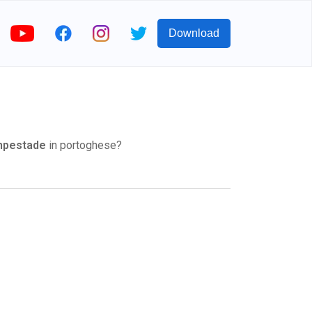
Download
mpestade
in portoghese?