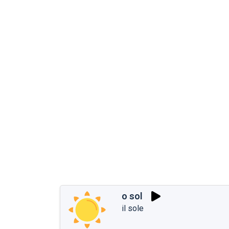
o sol
il sole