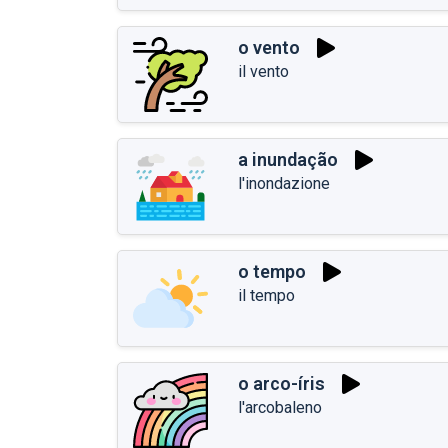
o vento
il vento
a inundação
l'inondazione
o tempo
il tempo
o arco-íris
l'arcobaleno