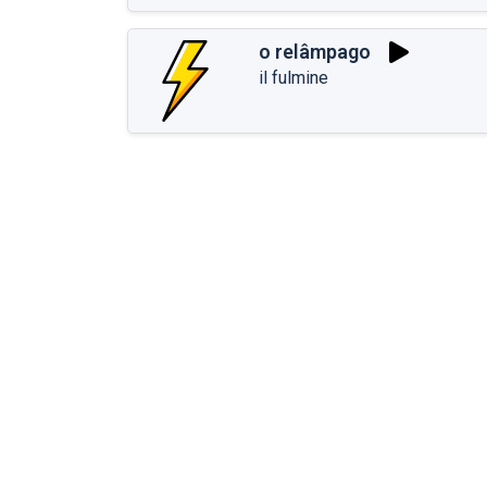
o relâmpago
il fulmine