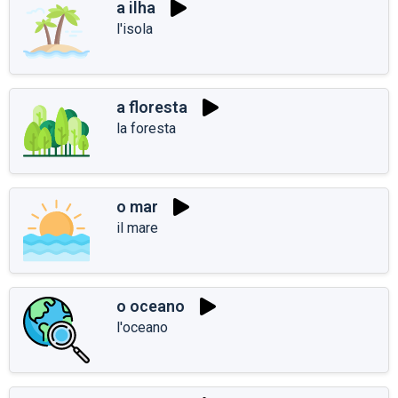
a ilha
l'isola
a floresta
la foresta
o mar
il mare
o oceano
l'oceano