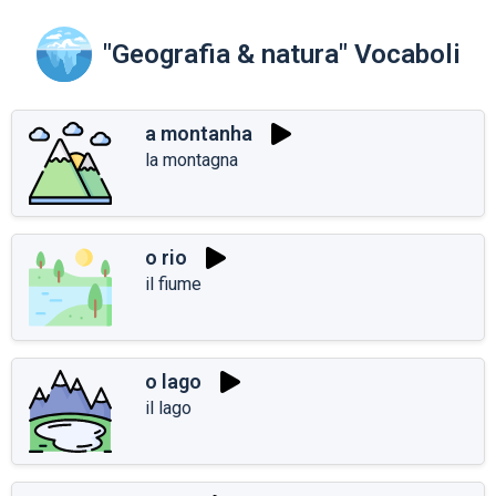
"Geografia & natura" Vocaboli
a montanha
la montagna
o rio
il fiume
o lago
il lago