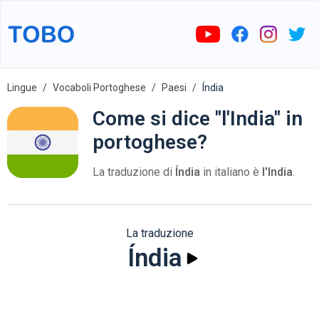
Lingue
Vocaboli Portoghese
Paesi
Índia
Come si dice "l'India" in
portoghese?
La traduzione di
Índia
in italiano è
l'India
.
La traduzione
Índia