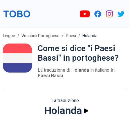
Lingue
Vocaboli Portoghese
Paesi
Holanda
Come si dice "i Paesi
Bassi" in portoghese?
La traduzione di
Holanda
in italiano è
i
Paesi Bassi
.
La traduzione
Holanda