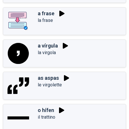
a frase
la frase
a vírgula
la virgola
as aspas
le virgolette
o hífen
il trattino