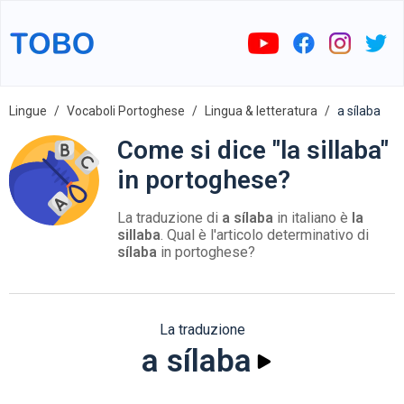
Lingue
Vocaboli Portoghese
Lingua & letteratura
a sílaba
Come si dice "la sillaba"
in portoghese?
La traduzione di
a sílaba
in italiano è
la
sillaba
. Qual è l'articolo determinativo di
sílaba
in portoghese?
La traduzione
a sílaba