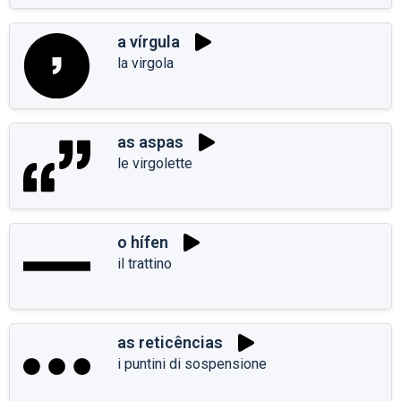
a vírgula
la virgola
as aspas
le virgolette
o hífen
il trattino
as reticências
i puntini di sospensione