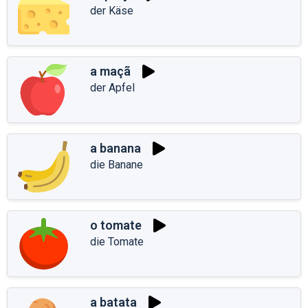
der Käse
a maçã
der Apfel
a banana
die Banane
o tomate
die Tomate
a batata