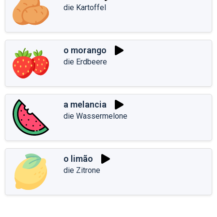
die Kartoffel
o morango
die Erdbeere
a melancia
die Wassermelone
o limão
die Zitrone