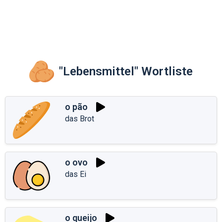
"Lebensmittel" Wortliste
o pão
das Brot
o ovo
das Ei
o queijo