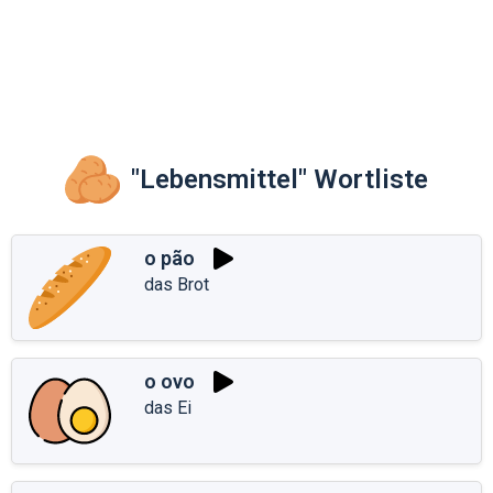
"Lebensmittel" Wortliste
o pão
das Brot
o ovo
das Ei