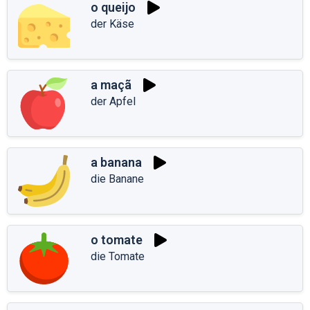
o queijo
der Käse
a maçã
der Apfel
a banana
die Banane
o tomate
die Tomate