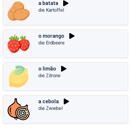
a batata
die Kartoffel
o morango
die Erdbeere
o limão
die Zitrone
a cebola
die Zwiebel