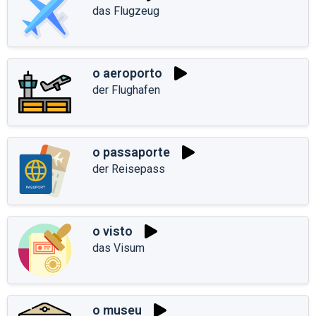
das Flugzeug
o aeroporto
der Flughafen
o passaporte
der Reisepass
o visto
das Visum
o museu