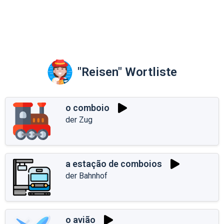
"Reisen" Wortliste
o comboio
der Zug
a estação de comboios
der Bahnhof
o avião