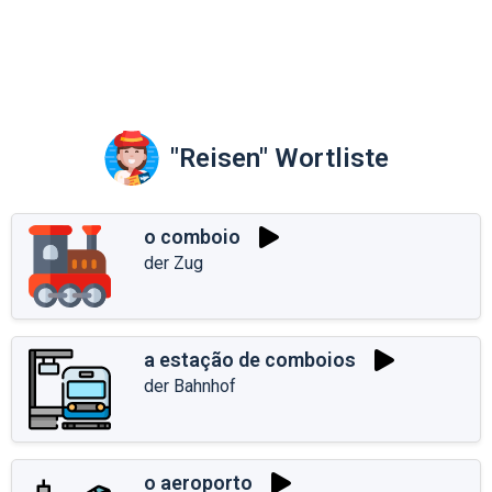
"Reisen" Wortliste
o comboio
der Zug
a estação de comboios
der Bahnhof
o aeroporto