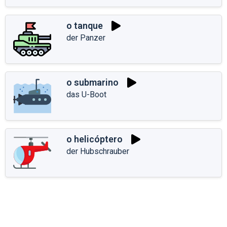
o tanque
der Panzer
o submarino
das U-Boot
o helicóptero
der Hubschrauber