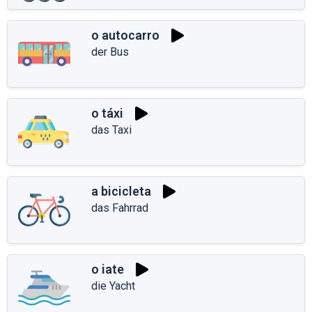
o autocarro
der Bus
o táxi
das Taxi
a bicicleta
das Fahrrad
o iate
die Yacht