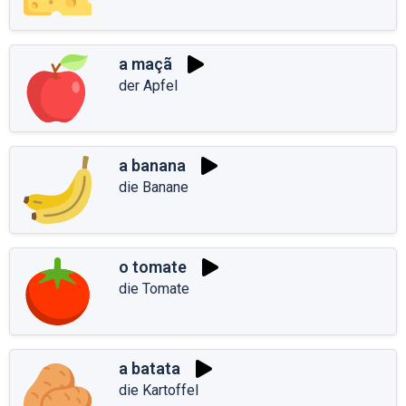
a maçã
der Apfel
a banana
die Banane
o tomate
die Tomate
a batata
die Kartoffel