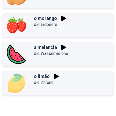
o morango
die Erdbeere
a melancia
die Wassermelone
o limão
die Zitrone