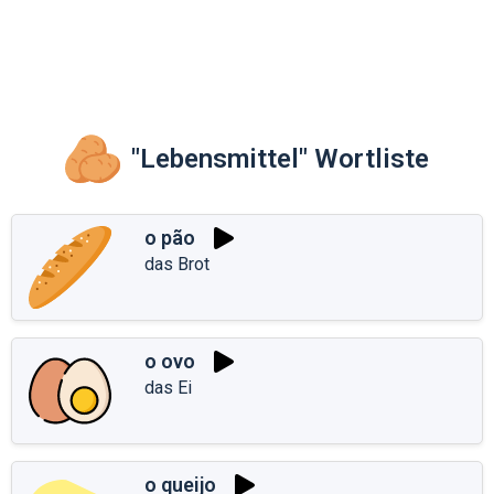
"Lebensmittel" Wortliste
o pão
das Brot
o ovo
das Ei
o queijo