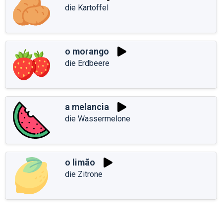
die Kartoffel
o morango
die Erdbeere
a melancia
die Wassermelone
o limão
die Zitrone