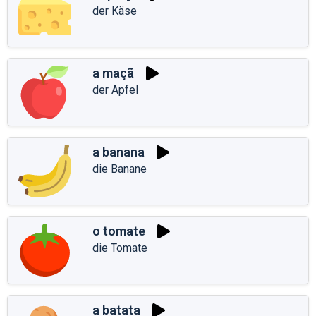
der Käse
a maçã
der Apfel
a banana
die Banane
o tomate
die Tomate
a batata