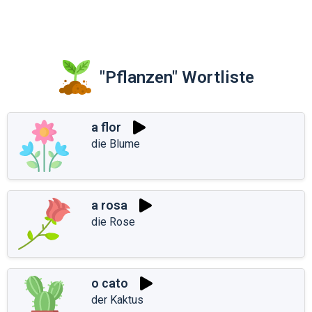
"Pflanzen" Wortliste
a flor
die Blume
a rosa
die Rose
o cato
der Kaktus