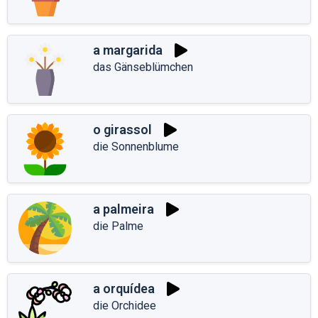
a margarida
das Gänseblümchen
o girassol
die Sonnenblume
a palmeira
die Palme
a orquídea
die Orchidee