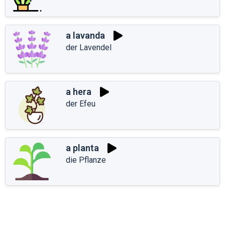
a lavanda
der Lavendel
a hera
der Efeu
a planta
die Pflanze