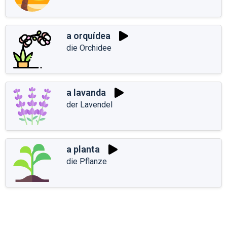
a orquídea
die Orchidee
a lavanda
der Lavendel
a planta
die Pflanze