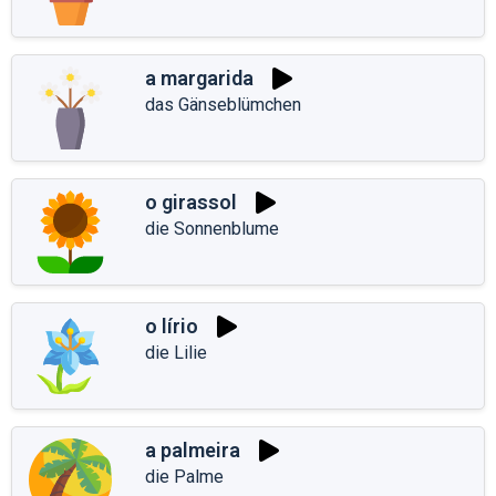
a margarida
das Gänseblümchen
o girassol
die Sonnenblume
o lírio
die Lilie
a palmeira
die Palme