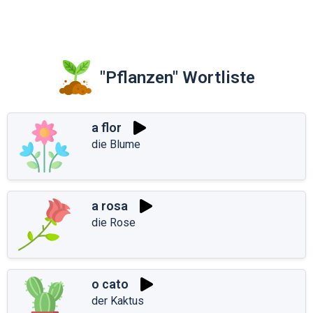
"Pflanzen" Wortliste
a flor
die Blume
a rosa
die Rose
o cato
der Kaktus