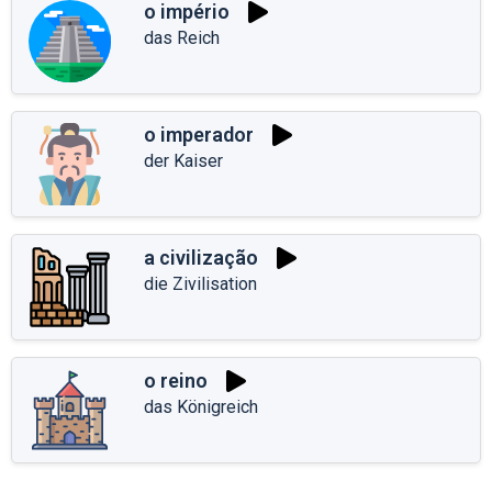
o império
das Reich
o imperador
der Kaiser
a civilização
die Zivilisation
o reino
das Königreich