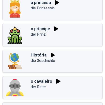
a princesa
die Prinzessin
o príncipe
der Prinz
História
die Geschichte
o cavaleiro
der Ritter