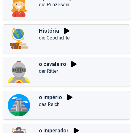
die Prinzessin
História
die Geschichte
o cavaleiro
der Ritter
o império
das Reich
o imperador