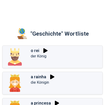
"Geschichte" Wortliste
o rei
der König
a rainha
die Königin
a princesa