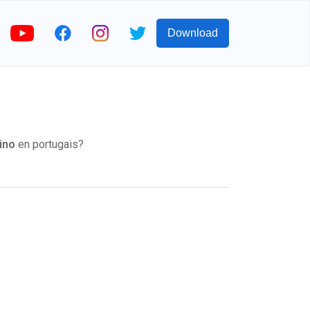
Download
lino
en portugais?