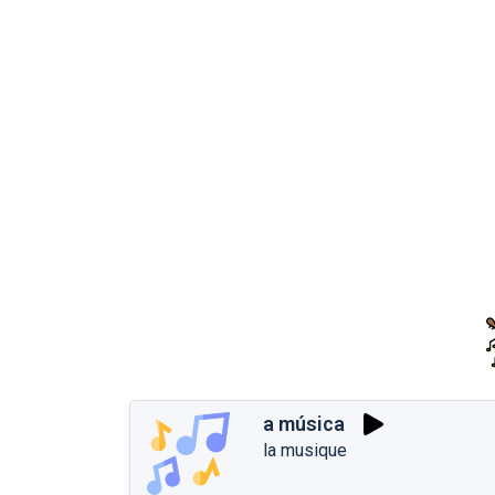
a música
la musique