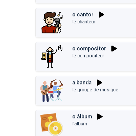
o cantor
le chanteur
o compositor
le compositeur
a banda
le groupe de musique
o álbum
l'album