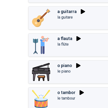
a guitarra
la guitare
a flauta
la flûte
o piano
le piano
o tambor
le tambour