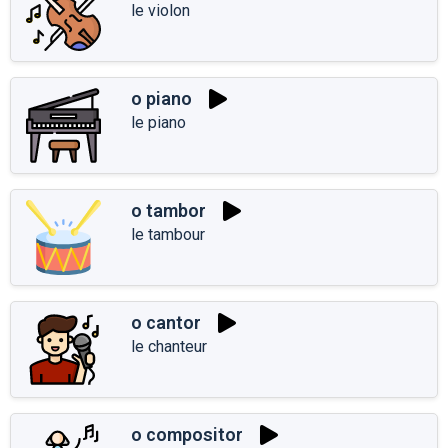
le violon
o piano
le piano
o tambor
le tambour
o cantor
le chanteur
o compositor